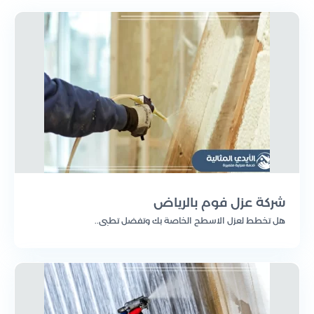
حماية فعّالة ضد درجات الحرارة الشديدة، مما يعزز
الراحة داخل المباني ويقلل من استهلاك الطاقة.
عزل صوتي: نقدم حلولًا مبتكرة للحد من انتقال
الضوضاء، سواء كانت من الخارج إلى الداخل أو بين
الغرف داخل المبنى، لتحسين جودة الحياة داخل الأماكن.
عزل مائي: نستخدم مواد عالية الجودة لمنع تسرّب
المياه وحماية الهياكل من التلف الناتج عن الرطوبة، مما
يساعد في الحفاظ على سلامة المباني ومتانتها.
عزل كيميائي: نقدم خدمات العزل الكيميائي لحماية
المباني من تأثيرات المواد الكيميائية الضارة والملوثات،
مما يسهم في تمديد عمر المبنى.
خدمات مخصصة: نهتم بتقديم حلول عزل متكاملة
تناسب احتياجاتك، سواء كانت للمنازل السكنية أو
شركة عزل فوم بالرياض
المشاريع التجارية أو الصناعية.
هل تخطط لعزل الاسطح الخاصة بك وتفضل تطبي..
كذلك، بفضل فريقنا المحترف والمتخصص، نحن قادرون
على تقديم خدمات العزل بأعلى مستويات الدقة
والاحترافية.
مميزات خدمات العزل التي
نقدمها في شركتنا