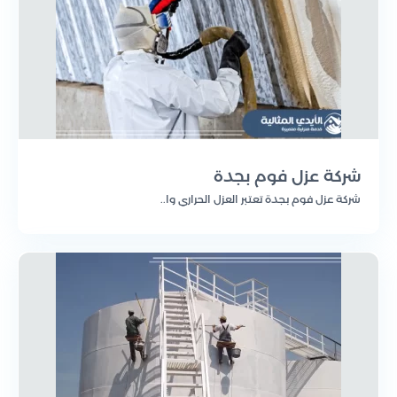
نحن في شركة “الأيدي المثالية” نقدم خدمات العزل عالية
الجودة التي تتميز بعدة جوانب.
حيث أننا نمتلك فريق عمل متكامل من المتخصصين
ذوي الخبرة العالية في مجال العزل. لدينا المعرفة
والمهارات اللازمة لتقديم خدمات عزل متميزة وفعالة.
كما نحرص على استخدام أحدث التقنيات وأفضل المواد
العازلة المتاحة في السوق. ونستخدم مواد عازلة ذات
شركة عزل فوم بجدة
جودة عالية لضمان التحكم في التسربات الحرارية
شركة عزل فوم بجدة تعتبر العزل الحراري وا..
والرطوبة والضوضاء بشكل فعال.
كذلك، نلتزم بفهم احتياجاتك وتقديم حلول مخصصة
تناسب متطلباتك الفردية. سواء كنت بحاجة إلى عزل
للمنازل أو المكاتب أو المنشآت التجارية، نحن نستطيع
تقديم الحل المثالي لك.
نحن نفهم أن العزل الجيد يلعب دورًا حاسمًا في راحتك
وأمانك، ولذلك نسعى جاهدين لتقديم خدمات عزل
تفوق توقعاتك وتلبي احتياجاتك بشكل كامل.